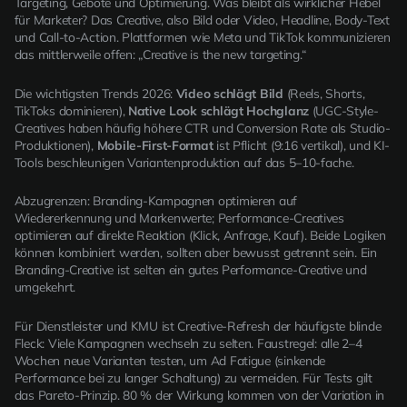
Targeting, Gebote und Optimierung. Was bleibt als wirklicher Hebel
für Marketer? Das Creative, also Bild oder Video, Headline, Body-Text
und Call-to-Action. Plattformen wie Meta und TikTok kommunizieren
das mittlerweile offen: „Creative is the new targeting.“
Die wichtigsten Trends 2026:
Video schlägt Bild
(Reels, Shorts,
TikToks dominieren),
Native Look schlägt Hochglanz
(UGC-Style-
Creatives haben häufig höhere CTR und Conversion Rate als Studio-
Produktionen),
Mobile-First-Format
ist Pflicht (9:16 vertikal), und KI-
Tools beschleunigen Variantenproduktion auf das 5–10-fache.
Abzugrenzen: Branding-Kampagnen optimieren auf
Wiedererkennung und Markenwerte; Performance-Creatives
optimieren auf direkte Reaktion (Klick, Anfrage, Kauf). Beide Logiken
können kombiniert werden, sollten aber bewusst getrennt sein. Ein
Branding-Creative ist selten ein gutes Performance-Creative und
umgekehrt.
Für Dienstleister und KMU ist Creative-Refresh der häufigste blinde
Fleck: Viele Kampagnen wechseln zu selten. Faustregel: alle 2–4
Wochen neue Varianten testen, um Ad Fatigue (sinkende
Performance bei zu langer Schaltung) zu vermeiden. Für Tests gilt
das Pareto-Prinzip. 80 % der Wirkung kommen von der Variation in