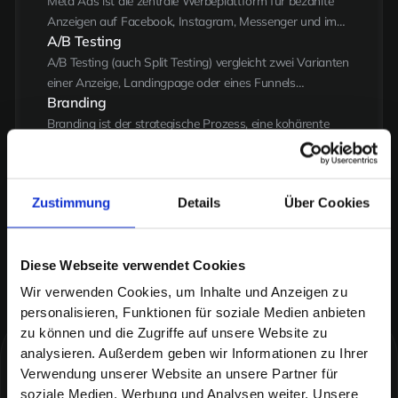
Meta Ads ist die zentrale Werbeplattform für bezahlte
Anzeigen auf Facebook, Instagram, Messenger und im
A/B Testing
Audience Network — gesteuert über den Meta Ads
Manager mit umfangreichen Targeting-, Creative- und
A/B Testing (auch Split Testing) vergleicht zwei Varianten
Optimierungsoptionen.
einer Anzeige, Landingpage oder eines Funnels
Branding
gegeneinander — mit dem Ziel, datenbasiert die
wirkungsvollere Variante zu identifizieren statt nach
Branding ist der strategische Prozess, eine kohärente
Bauchgefühl zu entscheiden.
Markenerfahrung über alle Berührungspunkte hinweg zu
gestalten — mit klarem Werteversprechen und
emotionaler Bindung zur Zielgruppe.
Zustimmung
Details
Über Cookies
Diese Webseite verwendet Cookies
Wir verwenden Cookies, um Inhalte und Anzeigen zu
personalisieren, Funktionen für soziale Medien anbieten
zu können und die Zugriffe auf unsere Website zu
analysieren. Außerdem geben wir Informationen zu Ihrer
Kreativität, die Umsatz erzeugt
Verwendung unserer Website an unsere Partner für
Weitere
Themen
soziale Medien, Werbung und Analysen weiter. Unsere