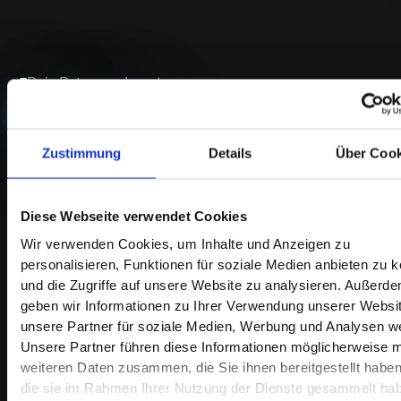
Dein Return on Invest
Planbar,
wie keine
andere Investition
Zustimmung
Details
Über Cook
KI-Projekte sind kalkulierbar. Vor dem ersten Euro
Diese Webseite verwendet Cookies
Investition wissen wir: Welcher Prozess wie viele Stunden
frisst. Was diese Stunden Dich pro Jahr kosten. Und wie
Wir verwenden Cookies, um Inhalte und Anzeigen zu
viel davon KI übernehmen kann.
personalisieren, Funktionen für soziale Medien anbieten zu 
und die Zugriffe auf unsere Website zu analysieren. Außerd
Wenn Dein Team heute 3 Stunden täglich mit
geben wir Informationen zu Ihrer Verwendung unserer Websi
Datenerfassung verbringt, kennen wir die Einsparung auf
unsere Partner für soziale Medien, Werbung und Analysen we
den Euro genau. Keine Schätzung. Keine Hoffnung. Eine
Unsere Partner führen diese Informationen möglicherweise m
Rechnung.
weiteren Daten zusammen, die Sie ihnen bereitgestellt habe
die sie im Rahmen Ihrer Nutzung der Dienste gesammelt ha