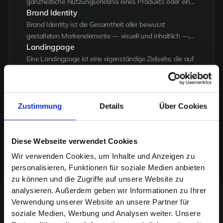
Gesamtzahl der Besucher.
ganzheitliche Nutzungserlebnis eines Produkts oder einer
Brand Identity
Website — von der Struktur über die Bedienbarkeit bis
zur emotionalen Wirkung.
Brand Identity ist die Gesamtheit aller bewusst
gestalteten Markenelemente — visuell und inhaltlich —,
Landingpage
über die eine Marke erkennbar wird und ihr
Werteversprechen transportiert.
Eine Landingpage ist eine eigenständige Zielseite, die auf
genau eine Handlung ausgerichtet ist — etwa eine
Anfrage, einen Download oder einen Kauf.
Zustimmung
Details
Über Cookies
Diese Webseite verwendet Cookies
Wir verwenden Cookies, um Inhalte und Anzeigen zu
personalisieren, Funktionen für soziale Medien anbieten
zu können und die Zugriffe auf unsere Website zu
analysieren. Außerdem geben wir Informationen zu Ihrer
Kreativität, die Umsatz erzeugt
Weitere
Themen
Verwendung unserer Website an unsere Partner für
soziale Medien, Werbung und Analysen weiter. Unsere