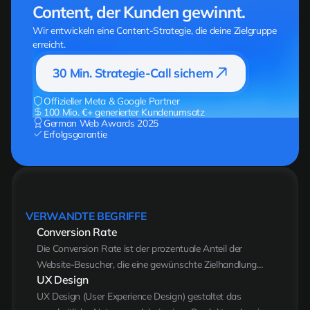
Content, der Kunden gewinnt.
Wir entwickeln eine Content-Strategie, die deine Zielgruppe
erreicht.
30 Min. Strategie-Call sichern
Offizieller Meta & Google Partner
100 Mio. €+ generierter Kundenumsatz
German Web Awards 2025
Erfolgsgarantie
VERWANDTE BEGRIFFE
Conversion Rate
Die Conversion Rate ist der prozentuale Anteil der
Website-Besucher, die eine gewünschte Zielhandlung
UX Design
ausführen — etwa einen Kauf, eine Anfrage oder das
Ausfüllen eines Kontaktformulars — geteilt durch die
UX Design (User Experience Design) gestaltet das