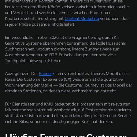
mit einer Marke in Kontakt kommt. Anders als früher verläuft sie
heute selten geradlinig: Käufer kreisen zwischen Informationssuche
und Vergleich und wechseln schnell zwischen Phasen der
Kaufbereitschaft. Sie ist eng mit
Content Marketing
verbunden, das
in jeder Phase passende Inhalte liefert.
Ein wesentlicher Treiber 2026 ist die Fragmentierung durch KI:
Generative Systeme übernehmen zunehmend die Rolle klassischer
Suchmaschinen, wodurch planbare, lineare Zugangswege zur
Ausnahme werden und B2B-Entscheidungen über sehr viele
Touchpoints hinweg entstehen.
Abzugrenzen: Der
Funnel
ist ein vereinfachtes, lineares Modell dieser
Reise. Die Customer Experience (CX) wiederum ist die qualitative
Wahrnehmung der Marke — die Customer Journey ist das Modell der
einzelnen Stationen, an denen diese Wahrnehmung entsteht.
Für Dienstleister und KMU bedeutet das: präsent sein mit relevanten
Mikroerlebnissen statt mit Werbedruck, auf Echtzeitsignale reagieren
statt starre Listen abzuarbeiten, und Marketing, Vertrieb und Service
nicht in Silos, sondern als durchgängigen Kreislauf denken.