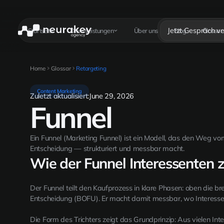
Jetzt Gespräch v
Startseite
Dienstleistungen
Über uns
Blog
Glossar
Home
Glossar
Retargeting
Content Marketing
Zuletzt aktualisiert:
June 29, 2026
Funnel
Ein Funnel (Marketing Funnel) ist ein Modell, das den Weg v
Entscheidung — strukturiert und messbar macht.
Wie der Funnel Interessenten 
Der Funnel teilt den Kaufprozess in klare Phasen: oben die 
Entscheidung (BOFU). Er macht damit messbar, wo Interessent
Die Form des Trichters zeigt das Grundprinzip: Aus vielen I