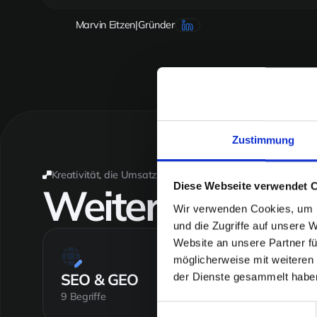
Der Marketing-Funnel führt vom Erstkontakt bis z
Marvin Eitzen
|
Gründer
dort und führt über Angebot und Verhandlung bis 
Zustimmung
Kreativität, die Umsatz erzeugt
Weitere
Theme
Diese Webseite verwendet 
Wir verwenden Cookies, um I
und die Zugriffe auf unsere 
Website an unsere Partner fü
möglicherweise mit weiteren
SEO & GEO
der Dienste gesammelt habe
9 Begriffe
Einwilligungsauswahl