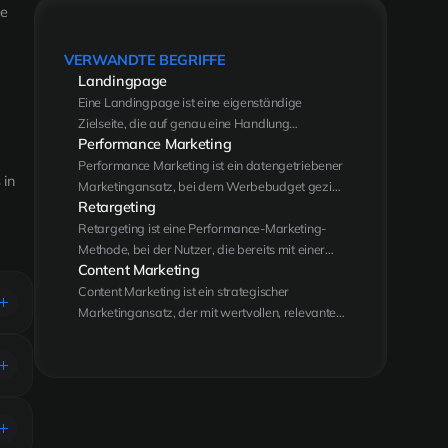
ie
VERWANDTE BEGRIFFE
Landingpage
Eine Landingpage ist eine eigenständige
Zielseite, die auf genau eine Handlung
Performance Marketing
ausgerichtet ist — etwa eine Anfrage, einen
Download oder einen Kauf.
Performance Marketing ist ein datengetriebener
 in
Marketingansatz, bei dem Werbebudget gezielt
Retargeting
in messbare, erfolgsbasierte Kampagnen fließt
— mit klarem Fokus auf Conversions wie Leads
Retargeting ist eine Performance-Marketing-
oder Verkäufe.
Methode, bei der Nutzer, die bereits mit einer
Content Marketing
Website oder Anzeige interagiert haben, erneut
mit gezielten Werbeanzeigen angesprochen
Content Marketing ist ein strategischer
werden. Ziel ist es, Kaufabbrecher oder
Marketingansatz, der mit wertvollen, relevanten
Interessenten zurück zur Website zu führen und
und konsistenten Inhalten eine klar definierte
die
Zielgruppe anzieht und langfristig bindet —
Conversion Rate
zu steigern.
statt Produkte direkt und werblich anzupreisen.