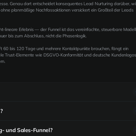
eresse. Genau dort entscheidet konsequentes Lead Nurturing darüber, w
; ohne planmäßige Nachfassaktionen versickert ein Großteil der Leads
ht-lineare Erlebnis — der Funnel ist das vereinfachte, steuerbare Modell
uer bis zum Abschluss, nicht die Phasenlogik.
 60 bis 120 Tage und mehrere Kontaktpunkte brauchen, fängt ein
nale Trust-Elemente wie DSGVO-Konformität und deutsche Kundenlogos
rn.
), Consideration/Interesse (Abwägung, MOFU) und Decision
?
de Inhalte und Angebote.
n springt schon in der Awareness- und frühen Interessensphase
g- und Sales-Funnel?
rturing an genau diesen Übergängen.