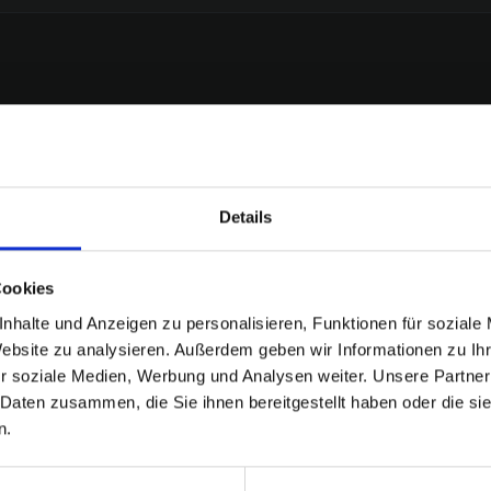
um qualifizierten Lead (MQL). Der Sales-Funnel übernimmt ab
zum Abschluss.
Details
n
entdecken
Cookies
nhalte und Anzeigen zu personalisieren, Funktionen für soziale
Website zu analysieren. Außerdem geben wir Informationen zu I
r soziale Medien, Werbung und Analysen weiter. Unsere Partner
 Daten zusammen, die Sie ihnen bereitgestellt haben oder die s
Performance Marketing
n.
16 Begriffe