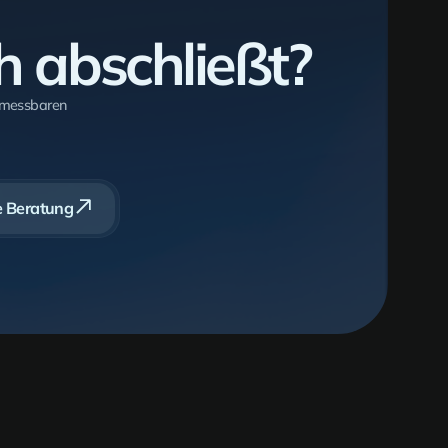
h abschließt?
 messbaren
e Beratung