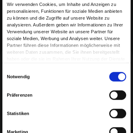
Conversion-Messung, jedes
Retargetings
und
Wir verwenden Cookies, um Inhalte und Anzeigen zu
automatischen Gebots-Optimierung.
personalisieren, Funktionen für soziale Medien anbieten
zu können und die Zugriffe auf unsere Website zu
analysieren. Außerdem geben wir Informationen zu Ihrer
Verwendung unserer Website an unsere Partner für
soziale Medien, Werbung und Analysen weiter. Unsere
Partner führen diese Informationen möglicherweise mit
weiteren Daten zusammen, die Sie ihnen bereitgestellt
haben oder die sie im Rahmen Ihrer Nutzung der Dienste
Kreativität, die Umsatz erzeugt
gesammelt haben.
Weitere
Themen
Einwilligungsauswahl
Notwendig
entdecken
Präferenzen
Statistiken
SEO & GEO
Marketing