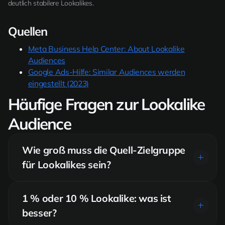
deutlich stabilere Lookalikes.
Quellen
Meta Business Help Center: About Lookalike
Audiences
Google Ads-Hilfe: Similar Audiences werden
eingestellt (2023)
Häufige Fragen zur Lookalike
Audience
Wie groß muss die Quell-Zielgruppe
für Lookalikes sein?
Meta nennt als Untergrenze etwa 100 Personen, empfiehlt aber
größere Quellen. In der Praxis liefern 500–1.000 geprüfte,
1 % oder 10 % Lookalike: was ist
qualitativ hochwertige Kontakte deutlich stabilere Ergebnisse als
besser?
größere, aber gemischte Listen.