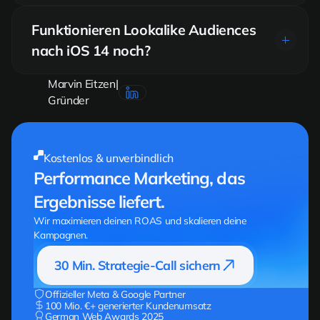
1 % liefert die höchste Ähnlichkeit zur Quelle bei geringerer
Reichweite, ideal beim Start. 10 % skaliert weiter, mit schwächerer
Funktionieren Lookalike Audiences
Treffsicherheit. Praxis: mit 1 % beginnen, bei guter Performance
nach iOS 14 noch?
Schritt für Schritt erweitern.
Ja, aber die Datenbasis ist dünner geworden. Wer die Conversion
Marvin Eitzen
|
API einsetzt und Custom Audiences sauber pflegt, gleicht den Effekt
Gründer
weitgehend aus. Ohne Server-Side-Tracking ist die Qualität heute
deutlich schlechter.
Kostenlos & unverbindlich
Performance Marketing, das
Ergebnisse liefert.
Wir maximieren deinen ROAS und skalieren deine
Kampagnen.
30 Min. Strategie-Call sichern
Offizieller Meta & Google Partner
100 Mio. €+ generierter Kundenumsatz
German Web Awards 2025