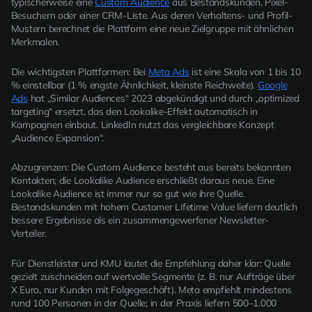
typischerweise eine
Custom Audience
aus Bestandskunden, Pixel-
Besuchern oder einer CRM-Liste. Aus deren Verhaltens- und Profil-
Mustern berechnet die Plattform eine neue Zielgruppe mit ähnlichen
Merkmalen.
Die wichtigsten Plattformen: Bei
Meta Ads
ist eine Skala von 1 bis 10
% einstellbar (1 % engste Ähnlichkeit, kleinste Reichweite).
Google
Ads
hat „Similar Audiences“ 2023 abgekündigt und durch „optimized
targeting“ ersetzt, das den Lookalike-Effekt automatisch in
Kampagnen einbaut. LinkedIn nutzt das vergleichbare Konzept
„Audience Expansion“.
Abzugrenzen: Die Custom Audience besteht aus bereits bekannten
Kontakten; die Lookalike Audience erschließt daraus neue. Eine
Lookalike Audience ist immer nur so gut wie ihre Quelle.
Bestandskunden mit hohem Customer Lifetime Value liefern deutlich
bessere Ergebnisse als ein zusammengewerfener Newsletter-
Verteiler.
Für Dienstleister und KMU lautet die Empfehlung daher klar: Quelle
gezielt zuschneiden auf wertvolle Segmente (z. B. nur Aufträge über
X Euro, nur Kunden mit Folgegeschäft). Meta empfiehlt mindestens
rund 100 Personen in der Quelle; in der Praxis liefern 500–1.000